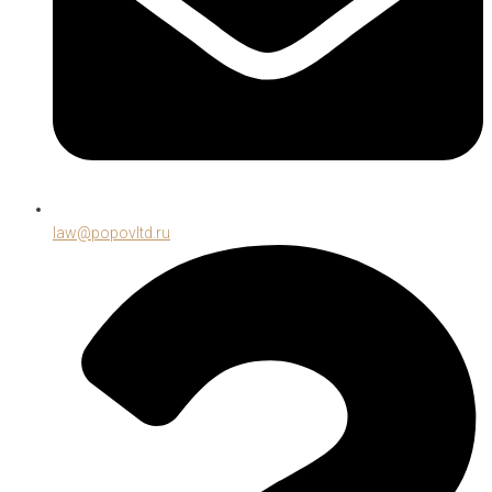
law@popovltd.ru